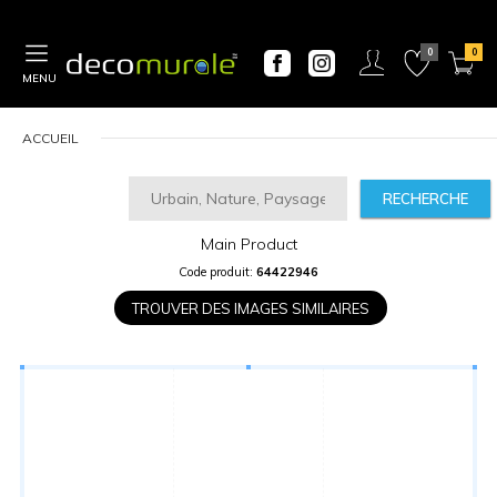
MENU
ACCUEIL
RECHERCHE
Main Product
CALCULATEUR
Code produit:
64422946
DE
PRIX
TROUVER DES IMAGES SIMILAIRES
Largeur
“