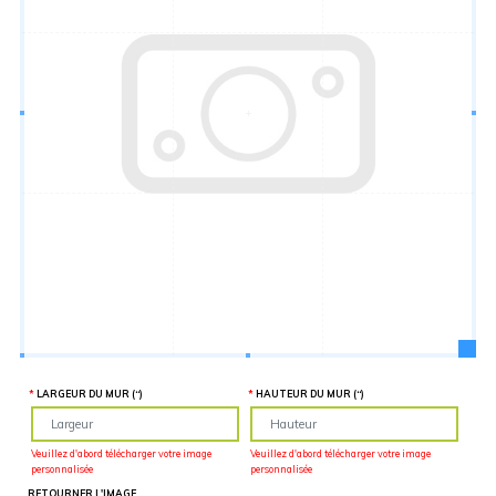
Hauteur
“
MATÉRIEL
SUPPLÉMENTAIRE
Il est
important
d'ajouter 2
pouces de
matériel
supplémentaire
en largeur et
en hauteur
pour faciliter
l'installation
lors du
recouvrement
d'un mur
complet. Pour
une
couverture