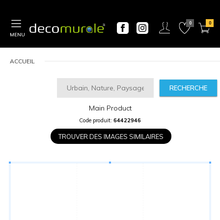
MENU
ACCUEIL
RECHERCHE
Main Product
CALCULATEUR
Code produit:
64422946
DE
PRIX
TROUVER DES IMAGES SIMILAIRES
Largeur
“