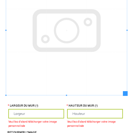
Hauteur
“
MATÉRIEL
SUPPLÉMENTAIRE
Il est
important
d'ajouter 2
pouces de
matériel
supplémentaire
en largeur et
en hauteur
pour faciliter
l'installation
lors du
recouvrement
d'un mur
complet. Pour
une
couverture