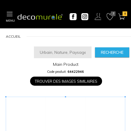
MENU
ACCUEIL
RECHERCHE
Main Product
CALCULATEUR
Code produit:
64422946
DE
PRIX
TROUVER DES IMAGES SIMILAIRES
Largeur
“