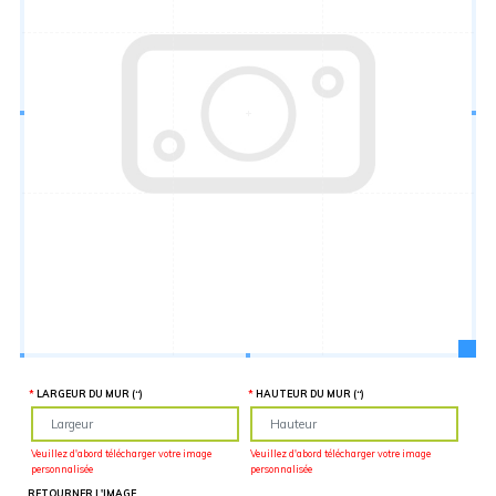
Hauteur
“
MATÉRIEL
SUPPLÉMENTAIRE
Il est
important
d'ajouter 2
pouces de
matériel
supplémentaire
en largeur et
en hauteur
pour faciliter
l'installation
lors du
recouvrement
d'un mur
complet. Pour
une
couverture