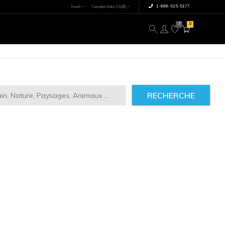
×
tre image
À propos
RECHERCHE
ct
2946
IMILAIRES