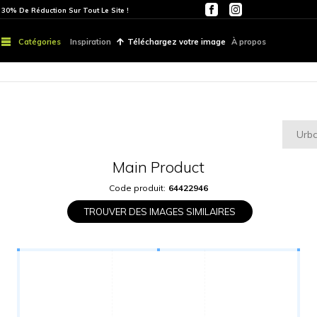
ITE
PARTOUT | 30% De Réduction Sur Tout Le Site !
Catégories
Inspiration
Téléchargez vo
Main Produ
Code produit:
6442
TROUVER DES IMAGES S