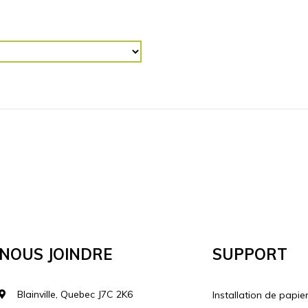
R (“)
RETOURNER L'IMAGE
Horizontalement
Vertical
lécharger votre image
Nous Joindre
Support
Blainville, Quebec J7C 2K6
Installation de papie