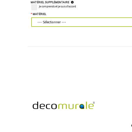
LARGEUR DU MUR (“)
HAUTEUR DU MU
Veuillez d'abord télécharger votre image
Veuillez d'abord té
personnalisée
personnalisée
MATÉRIEL SUPPLÉMENTAIRE
Je comprends et je suis d'accord
MATÉRIEL