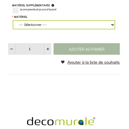
Horizontalement
Verticalement
des mesures
précises.
CATÉGORIE
MATÉRIEL
Aucun
Noir et Blanc
Sepia
SPÉCIFICATIONS
RÉINITIALISER
Voir
Les
Catégories
D'images
MATÉRIEL SUPPLÉMENTAIRE
Je comprends et je suis d'accord
MATÉRIEL