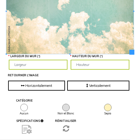
Hauteur
“
MATÉRIEL
SUPPLÉMENTAIRE
Il est
important
d'ajouter 2
pouces de
matériel
supplémentaire
en largeur et
en hauteur
pour faciliter
l'installation
LARGEUR DU MUR (“)
HAUTEUR DU MUR (“)
lors du
recouvrement
d'un mur
complet. Pour
une
RETOURNER L'IMAGE
couverture
partielle du
mur, entrez