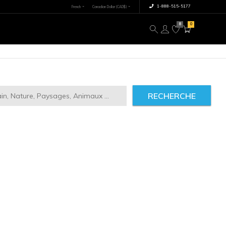
×
tre image
À propos
RECHERCHE
ct
2946
IMILAIRES