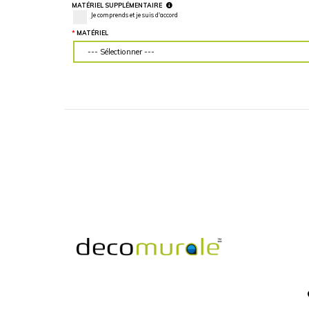
LARGEUR DU MUR (“)
HAUTEUR DU MU
Veuillez d'abord télécharger votre image
Veuillez d'abord té
personnalisée
personnalisée
MATÉRIEL SUPPLÉMENTAIRE
Je comprends et je suis d'accord
MATÉRIEL