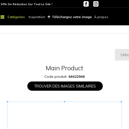
ITE
PARTOUT | 30% De Réduction Sur Tout Le Site !
Catégories
Inspiration
Téléchargez vo
Main Produ
Code produit:
6442
TROUVER DES IMAGES S