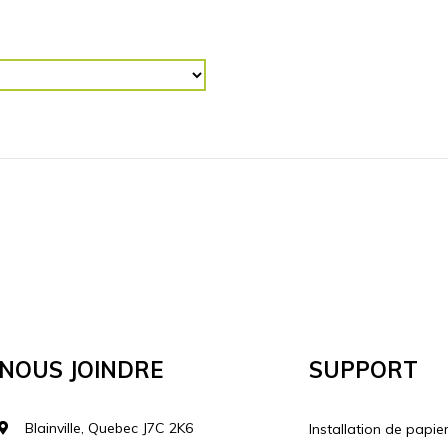
R (“)
RETOURNER L'IMAGE
Horizontalement
Vertical
lécharger votre image
Nous Joindre
Support
Blainville, Quebec J7C 2K6
Installation de papie