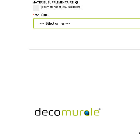
LARGEUR DU MUR (“)
HAUTEUR DU MU
Veuillez d'abord télécharger votre image
Veuillez d'abord té
personnalisée
personnalisée
MATÉRIEL SUPPLÉMENTAIRE
Je comprends et je suis d'accord
MATÉRIEL