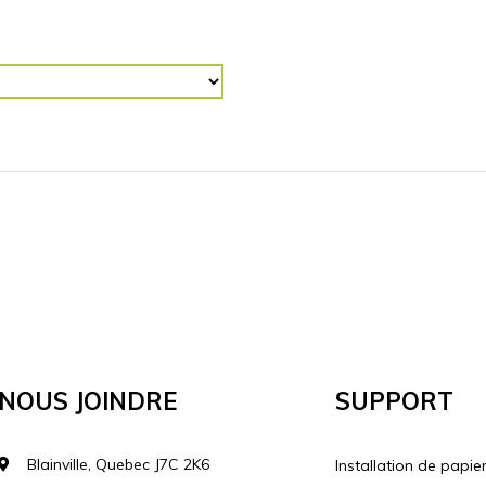
R (“)
RETOURNER L'IMAGE
Horizontalement
Vertical
lécharger votre image
Nous Joindre
Support
Blainville, Quebec J7C 2K6
Installation de papie