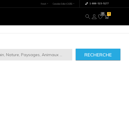
×
tre image
À propos
RECHERCHE
ct
2946
IMILAIRES