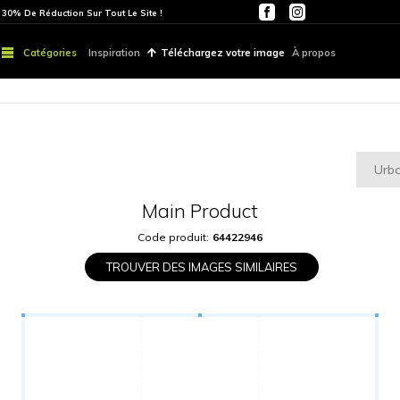
ITE
PARTOUT | 30% De Réduction Sur Tout Le Site !
Catégories
Inspiration
Téléchargez vo
Main Produ
Code produit:
6442
TROUVER DES IMAGES S