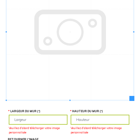
Hauteur
“
MATÉRIEL
SUPPLÉMENTAIRE
Il est
important
d'ajouter 2
pouces de
matériel
supplémentaire
en largeur et
en hauteur
pour faciliter
l'installation
lors du
recouvrement
d'un mur
complet. Pour
une
couverture