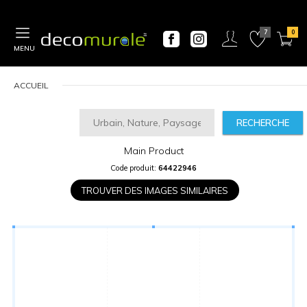
MENU
ACCUEIL
RECHERCHE
Main Product
CALCULATEUR
Code produit:
64422946
DE
PRIX
TROUVER DES IMAGES SIMILAIRES
Largeur
“