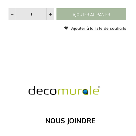
des mesures
précises.
MATÉRIEL
MATÉRIEL SUPPLÉMENTAIRE
Je comprends et je suis d'accord
MATÉRIEL
Voir
Les
Catégories
D'images
Ajouter à la liste d
Nous Joindre