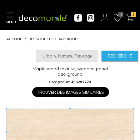
MENU
ACCUEIL
RESSOURCES GRAPHIQUES
RECHERCHE
CALCULATEUR
Maple wood texture, wooden panel
DE
background
PRIX
Code produit:
453297770
Largeur
TROUVER DES IMAGES SIMILAIRES
“