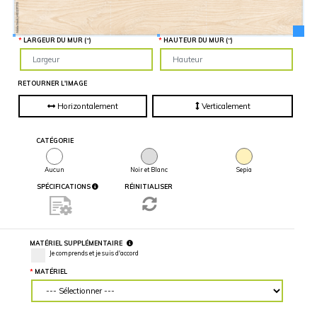
Hauteur
“
MATÉRIEL
SUPPLÉMENTAIRE
Il est
LARGEUR DU MUR (“)
HAUTEUR DU MUR (“)
important
d'ajouter 2
pouces de
matériel
supplémentaire
RETOURNER L'IMAGE
en largeur et
en hauteur
pour faciliter
Horizontalement
Verticalement
l'installation
lors du
recouvrement
d'un mur
CATÉGORIE
complet. Pour
une
couverture
Aucun
Noir et Blanc
Sepia
partielle du
mur, entrez
SPÉCIFICATIONS
RÉINITIALISER