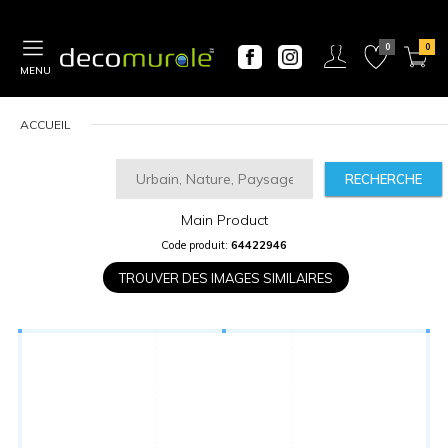
MENU
ACCUEIL
RECHERCHE
Main Product
CALCULATEUR
Code produit:
64422946
DE
PRIX
TROUVER DES IMAGES SIMILAIRES
Largeur
“