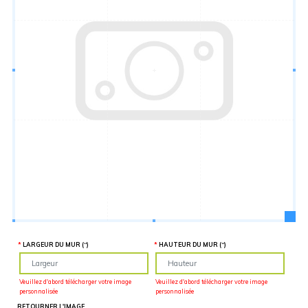
Hauteur
“
MATÉRIEL
SUPPLÉMENTAIRE
Il est
important
d'ajouter 2
pouces de
matériel
supplémentaire
en largeur et
en hauteur
pour faciliter
l'installation
lors du
recouvrement
d'un mur
complet. Pour
une
couverture