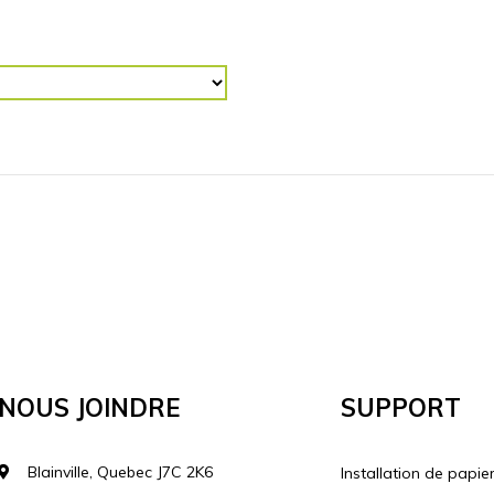
R (“)
RETOURNER L'IMAGE
Horizontalement
Vertical
lécharger votre image
Nous Joindre
Support
Blainville, Quebec J7C 2K6
Installation de papie