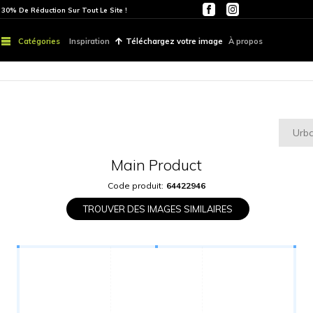
ITE
PARTOUT | 30% De Réduction Sur Tout Le Site !
Catégories
Inspiration
Téléchargez vo
Main Produ
Code produit:
6442
TROUVER DES IMAGES S