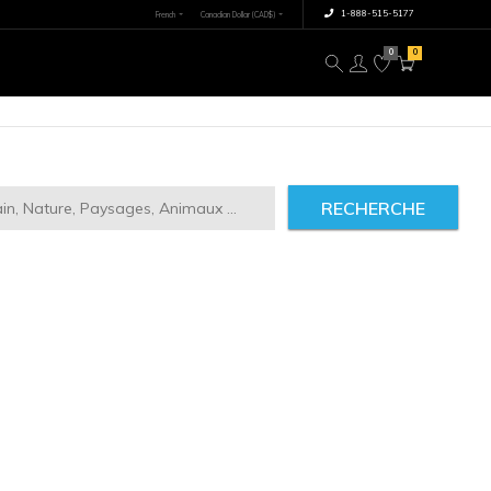
×
tre image
À propos
RECHERCHE
ct
2946
IMILAIRES