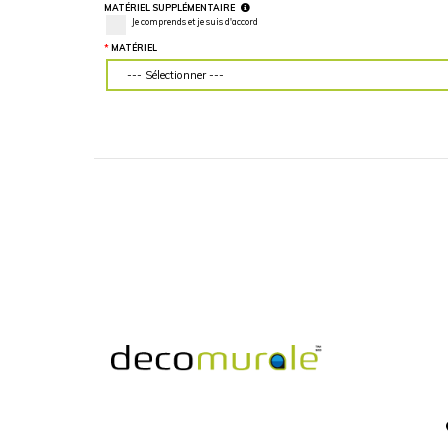
LARGEUR DU MUR (“)
HAUTEUR DU MU
Veuillez d'abord télécharger votre image
Veuillez d'abord té
personnalisée
personnalisée
MATÉRIEL SUPPLÉMENTAIRE
Je comprends et je suis d'accord
MATÉRIEL