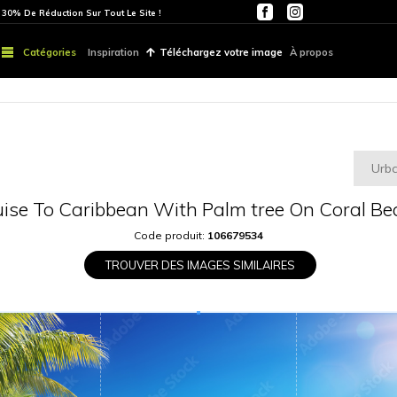
ITE
PARTOUT | 30% De Réduction Sur Tout Le Site !
Catégories
Inspiration
Téléchargez vo
Cruise To Caribbean With Pal
Code produit:
1066
TROUVER DES IMAGES S