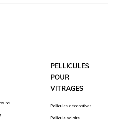
Pellicules
Pour
r
Vitrages
 mural
Pellicules décoratives
s
Pellicule solaire
s