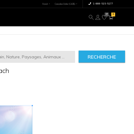
×
tre image
À propos
RECHERCHE
m tree On Coral Beach
79534
IMILAIRES