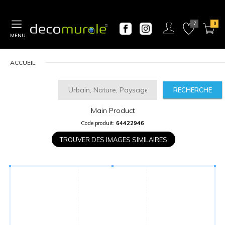
MENU
ACCUEIL
RECHERCHE
Main Product
CALCULATEUR
Code produit:
64422946
DE
PRIX
TROUVER DES IMAGES SIMILAIRES
Largeur
“