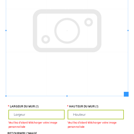
Hauteur
“
MATÉRIEL
SUPPLÉMENTAIRE
Il est
important
d'ajouter 2
pouces de
matériel
supplémentaire
en largeur et
en hauteur
pour faciliter
l'installation
lors du
recouvrement
d'un mur
complet. Pour
une
couverture