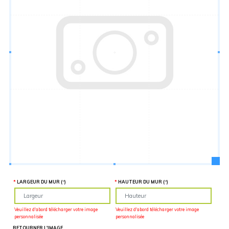
Hauteur
“
MATÉRIEL
SUPPLÉMENTAIRE
Il est
important
d'ajouter 2
pouces de
matériel
supplémentaire
en largeur et
en hauteur
pour faciliter
l'installation
lors du
recouvrement
d'un mur
complet. Pour
une
couverture