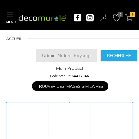
MENU
ACCUEIL
RECHERCHE
Main Product
CALCULATEUR
Code produit:
64422946
DE
PRIX
TROUVER DES IMAGES SIMILAIRES
Largeur
“