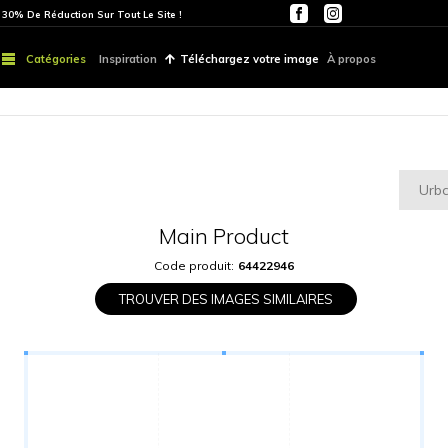
ITE
PARTOUT | 30% De Réduction Sur Tout Le Site !
Catégories
Inspiration
Téléchargez vo
Main Produ
Code produit:
6442
TROUVER DES IMAGES S