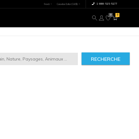
×
tre image
À propos
RECHERCHE
ct
2946
IMILAIRES