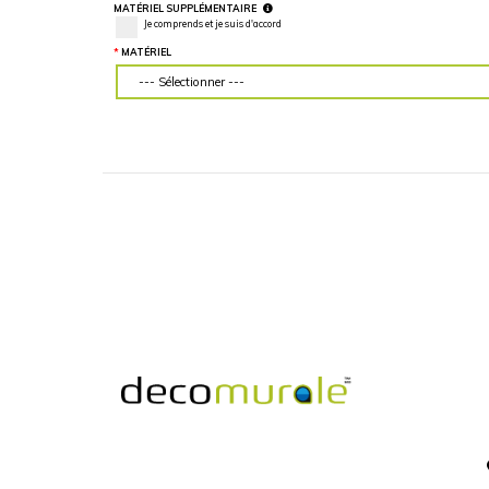
LARGEUR DU MUR (“)
HAUTEUR DU MU
Veuillez d'abord télécharger votre image
Veuillez d'abord té
personnalisée
personnalisée
MATÉRIEL SUPPLÉMENTAIRE
Je comprends et je suis d'accord
MATÉRIEL