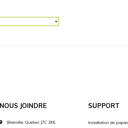
R (“)
RETOURNER L'IMAGE
Horizontalement
Vertical
lécharger votre image
Nous Joindre
Support
Blainville, Quebec J7C 2K6
Installation de papie