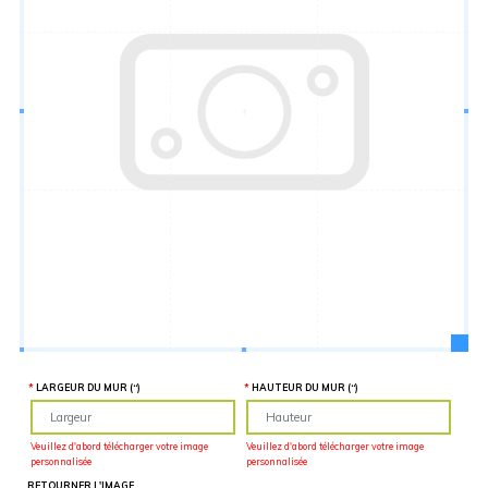
Hauteur
“
MATÉRIEL
SUPPLÉMENTAIRE
Il est
important
d'ajouter 2
pouces de
matériel
supplémentaire
en largeur et
en hauteur
pour faciliter
l'installation
lors du
recouvrement
d'un mur
complet. Pour
une
couverture