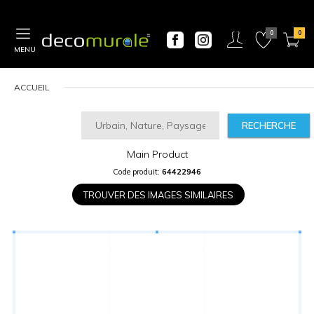
MENU
ACCUEIL
RECHERCHE
Main Product
CALCULATEUR
Code produit:
64422946
DE
PRIX
TROUVER DES IMAGES SIMILAIRES
Largeur
“