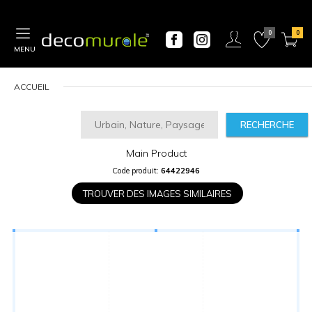
MENU
ACCUEIL
RECHERCHE
Main Product
CALCULATEUR
Code produit:
64422946
DE
PRIX
TROUVER DES IMAGES SIMILAIRES
Largeur
“