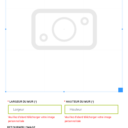
Hauteur
“
MATÉRIEL
SUPPLÉMENTAIRE
Il est
important
d'ajouter 2
pouces de
matériel
supplémentaire
en largeur et
en hauteur
pour faciliter
l'installation
lors du
recouvrement
d'un mur
complet. Pour
une
couverture