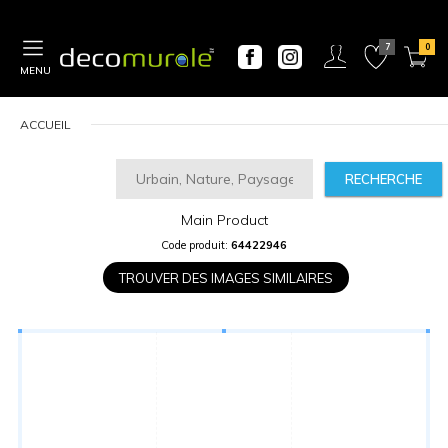
MENU
ACCUEIL
RECHERCHE
Main Product
CALCULATEUR
Code produit:
64422946
DE
PRIX
TROUVER DES IMAGES SIMILAIRES
Largeur
“