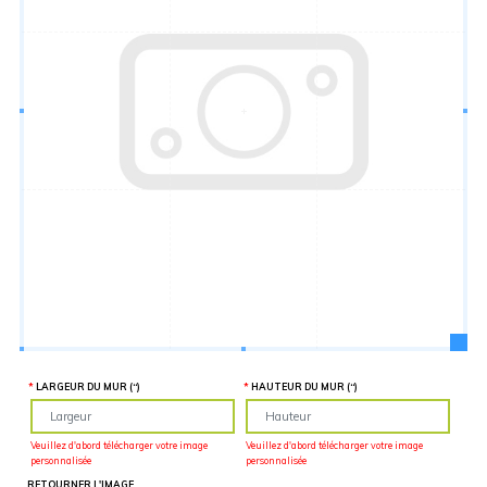
Hauteur
“
MATÉRIEL
SUPPLÉMENTAIRE
Il est
important
d'ajouter 2
pouces de
matériel
supplémentaire
en largeur et
en hauteur
pour faciliter
l'installation
lors du
recouvrement
d'un mur
complet. Pour
une
couverture