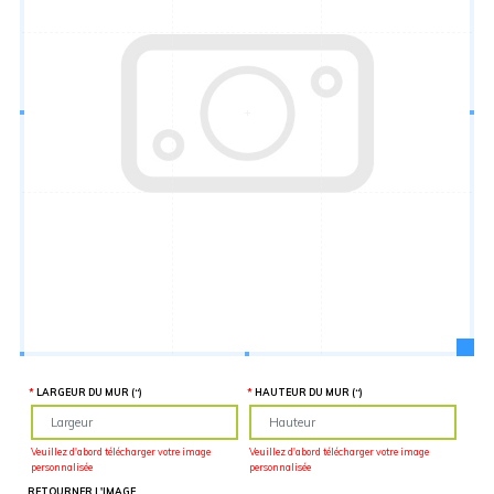
Hauteur
“
MATÉRIEL
SUPPLÉMENTAIRE
Il est
important
d'ajouter 2
pouces de
matériel
supplémentaire
en largeur et
en hauteur
pour faciliter
l'installation
lors du
recouvrement
d'un mur
complet. Pour
une
couverture