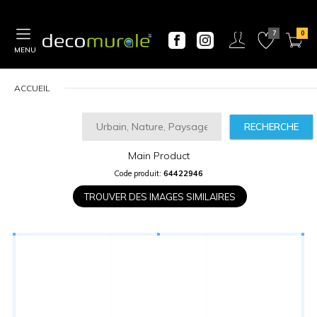
MENU
ACCUEIL
RECHERCHE
Main Product
CALCULATEUR
Code produit:
64422946
DE
PRIX
TROUVER DES IMAGES SIMILAIRES
Largeur
“