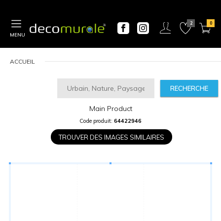
MENU
ACCUEIL
RECHERCHE
Main Product
CALCULATEUR
Code produit:
64422946
DE
PRIX
TROUVER DES IMAGES SIMILAIRES
Largeur
“