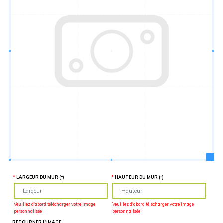
Hauteur
“
MATÉRIEL
SUPPLÉMENTAIRE
Il est
important
d'ajouter 2
pouces de
matériel
supplémentaire
en largeur et
en hauteur
pour faciliter
l'installation
lors du
recouvrement
d'un mur
complet. Pour
une
couverture