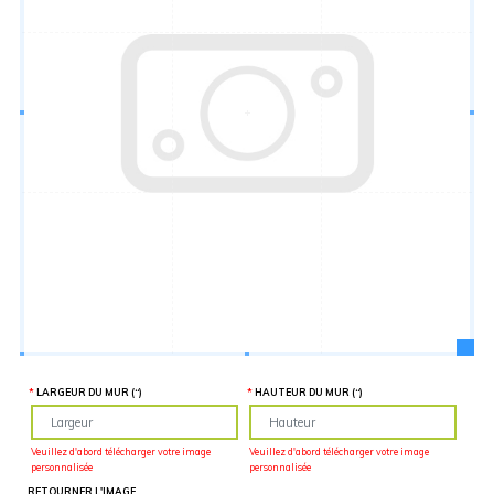
Hauteur
“
MATÉRIEL
SUPPLÉMENTAIRE
Il est
important
d'ajouter 2
pouces de
matériel
supplémentaire
en largeur et
en hauteur
pour faciliter
l'installation
lors du
recouvrement
d'un mur
complet. Pour
une
couverture