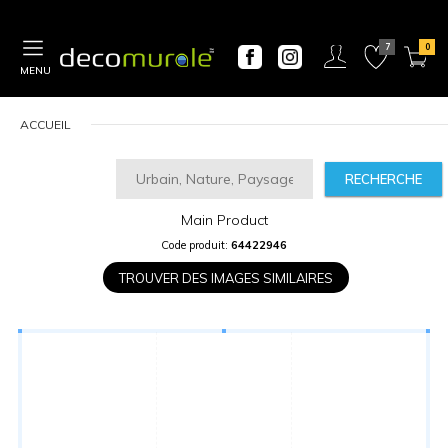
MENU
ACCUEIL
RECHERCHE
Main Product
CALCULATEUR
Code produit:
64422946
DE
PRIX
TROUVER DES IMAGES SIMILAIRES
Largeur
“