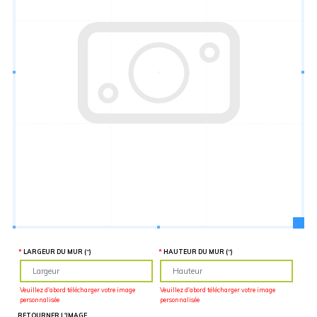
Hauteur
“
MATÉRIEL
SUPPLÉMENTAIRE
Il est
important
d'ajouter 2
pouces de
matériel
supplémentaire
en largeur et
en hauteur
pour faciliter
l'installation
lors du
recouvrement
d'un mur
complet. Pour
une
couverture