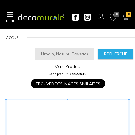
MENU
ACCUEIL
RECHERCHE
Main Product
CALCULATEUR
Code produit:
64422946
DE
PRIX
TROUVER DES IMAGES SIMILAIRES
Largeur
“