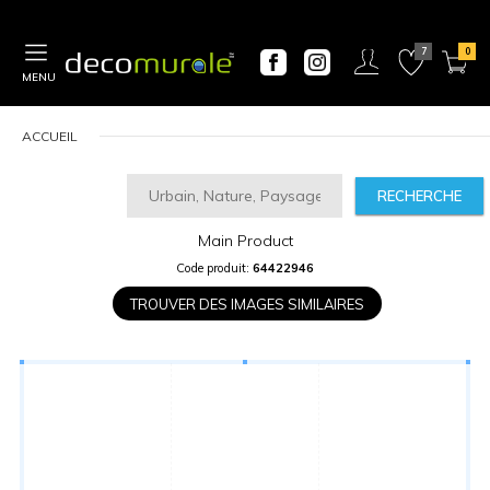
MENU
ACCUEIL
RECHERCHE
Main Product
CALCULATEUR
Code produit:
64422946
DE
PRIX
TROUVER DES IMAGES SIMILAIRES
Largeur
“