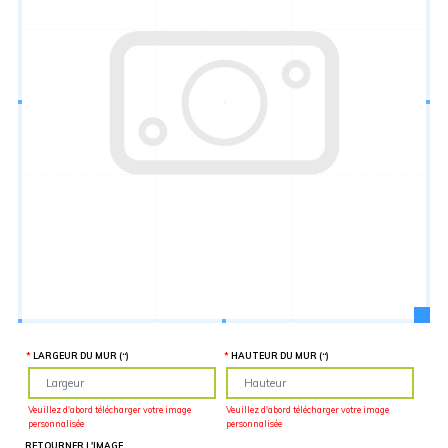
Hauteur
“
MATÉRIEL
SUPPLÉMENTAIRE
Il est
important
d'ajouter 2
pouces de
matériel
supplémentaire
en largeur et
en hauteur
pour faciliter
l'installation
lors du
recouvrement
d'un mur
complet. Pour
une
couverture