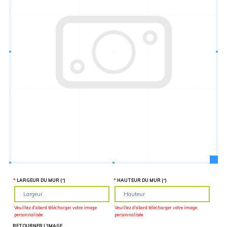
Hauteur
“
MATÉRIEL
SUPPLÉMENTAIRE
Il est
important
d'ajouter 2
pouces de
matériel
supplémentaire
en largeur et
en hauteur
pour faciliter
l'installation
lors du
recouvrement
d'un mur
complet. Pour
une
couverture