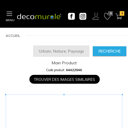
MENU
ACCUEIL
RECHERCHE
Main Product
CALCULATEUR
Code produit:
64422946
DE
PRIX
TROUVER DES IMAGES SIMILAIRES
Largeur
“