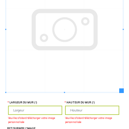
Hauteur
“
MATÉRIEL
SUPPLÉMENTAIRE
Il est
important
d'ajouter 2
pouces de
matériel
supplémentaire
en largeur et
en hauteur
pour faciliter
l'installation
lors du
recouvrement
d'un mur
complet. Pour
une
couverture