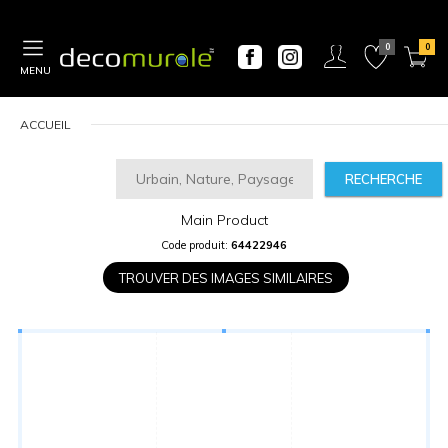
MENU
ACCUEIL
RECHERCHE
Main Product
CALCULATEUR
Code produit:
64422946
DE
PRIX
TROUVER DES IMAGES SIMILAIRES
Largeur
“