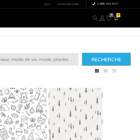
×
tre image
À propos
RECHERCHE