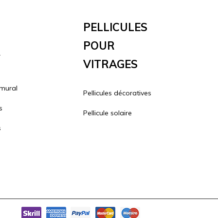
Pellicules
Pour
r
Vitrages
 mural
Pellicules décoratives
s
Pellicule solaire
s