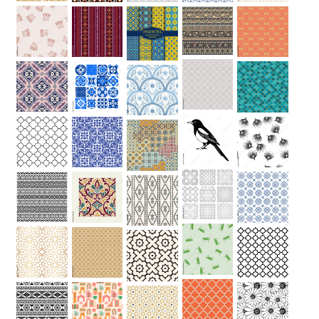
Hauteur
“
MATÉRIEL
SUPPLÉMENTAIRE
Il est
important
d'ajouter 2
pouces de
matériel
supplémentaire
en largeur et
en hauteur
pour faciliter
l'installation
lors du
recouvrement
d'un mur
complet. Pour
une couverture
partielle du
mur, entrez
des mesures