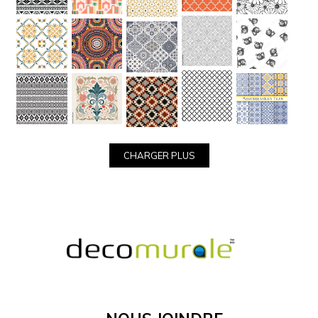
précises.
MATÉRIEL
Voir
Les
Catégories
D'images
CHARGER PLUS
Nous Joindre