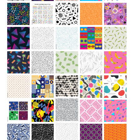
Hauteur
“
MATÉRIEL
SUPPLÉMENTAIRE
Il est
important
d'ajouter 2
pouces de
matériel
supplémentaire
en largeur et
en hauteur
pour faciliter
l'installation
lors du
recouvrement
d'un mur
complet. Pour
une couverture
partielle du
mur, entrez
des mesures