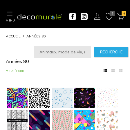
MENU
ACCUEIL
ANNÉES 80
RECHERCHE
Années 80
CALCULATEUR
DE
PRIX
Largeur
CATÉGORIE
“