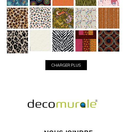
précises.
MATÉRIEL
Voir
Les
Catégories
D'images
CHARGER PLUS
Nous Joindre