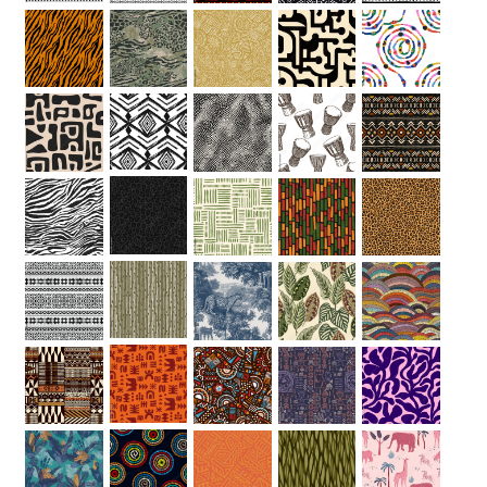
Hauteur
“
MATÉRIEL
SUPPLÉMENTAIRE
Il est
important
d'ajouter 2
pouces de
matériel
supplémentaire
en largeur et
en hauteur
pour faciliter
l'installation
lors du
recouvrement
d'un mur
complet. Pour
une couverture
partielle du
mur, entrez
des mesures