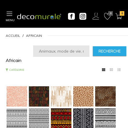
MENU
ACCUEIL
AFRICAIN
RECHERCHE
Africain
CALCULATEUR
DE
PRIX
Largeur
CATÉGORIE
“