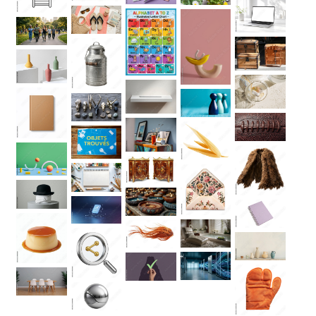
“
MATÉRIEL
SUPPLÉMENTAIRE
Il est
important
d'ajouter 2
pouces de
matériel
supplémentaire
en largeur et
en hauteur
pour faciliter
l'installation
lors du
recouvrement
d'un mur
complet. Pour
une couverture
partielle du
mur, entrez
des mesures
précises.