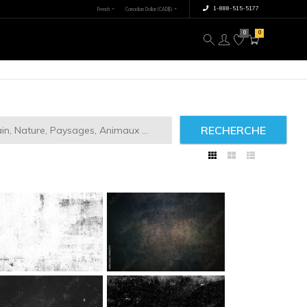
×
tre image
À propos
RECHERCHE