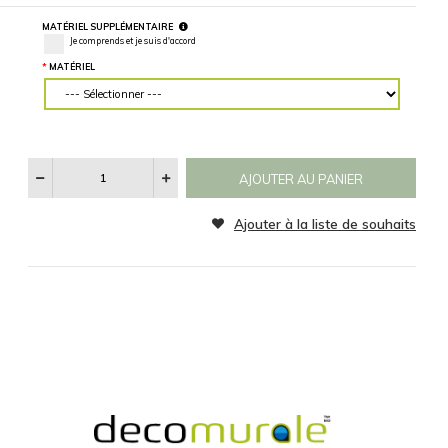
des mesures
Horizontalement
Verticalement
précises.
MATÉRIEL
CATÉGORIE
Aucun
Noir et Blanc
Sepia
SPÉCIFICATIONS
RÉINITIALISER
Voir
Les
Catégories
D'images
MATÉRIEL SUPPLÉMENTAIRE
Je comprends et je suis d'accord
MATÉRIEL