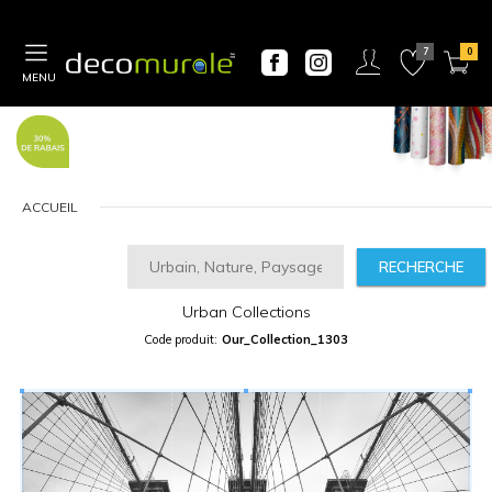
MENU
ACCUEIL
RECHERCHE
CALCULATEUR
DE
PRIX
Urban Collections
Largeur
Code produit:
Our_Collection_1303
“