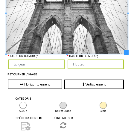
Hauteur
“
MATÉRIEL
SUPPLÉMENTAIRE
Il est
important
d'ajouter 2
pouces de
matériel
supplémentaire
en largeur et
en hauteur
pour faciliter
l'installation
lors du
LARGEUR DU MUR (“)
HAUTEUR DU MUR (“)
recouvrement
d'un mur
complet. Pour
une
couverture
RETOURNER L'IMAGE
partielle du
mur, entrez