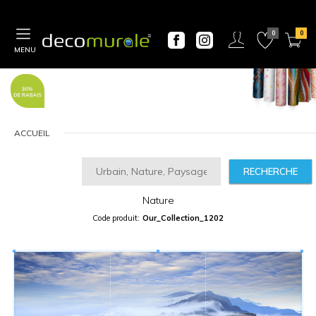
MENU
ACCUEIL
RECHERCHE
CALCULATEUR
DE
PRIX
Nature
Largeur
Code produit:
Our_Collection_1202
“