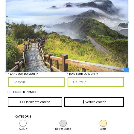
Hauteur
“
MATÉRIEL
SUPPLÉMENTAIRE
Il est
important
d'ajouter 2
pouces de
matériel
supplémentaire
en largeur et
en hauteur
pour faciliter
l'installation
lors du
recouvrement
d'un mur
complet. Pour
une
LARGEUR DU MUR (“)
HAUTEUR DU MUR (“)
couverture
partielle du