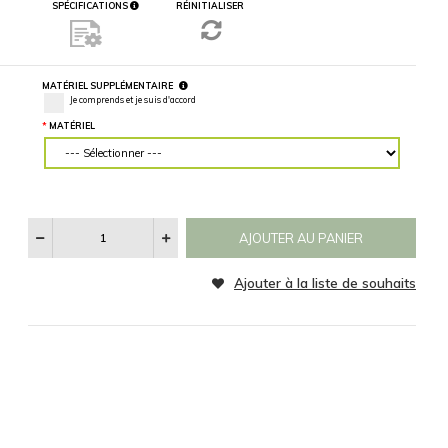
mur, entrez
des mesures
précises.
RETOURNER L'IMAGE
MATÉRIEL
Horizontalement
Verticalement
CATÉGORIE
Voir
Les
Aucun
Noir et Blanc
Sepia
Catégories
SPÉCIFICATIONS
RÉINITIALISER
D'images
MATÉRIEL SUPPLÉMENTAIRE
Je comprends et je suis d'accord
MATÉRIEL