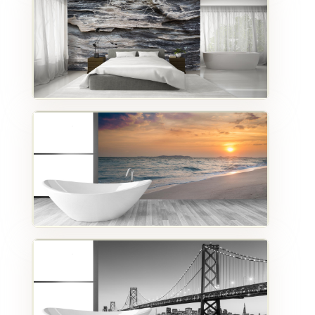
MATÉRIEL
SUPPLÉMENTAIRE
Il est
important
d'ajouter 2
pouces de
matériel
supplémentaire
en largeur et
en hauteur
pour faciliter
l'installation
lors du
recouvrement
d'un mur
complet. Pour
une couverture
partielle du
mur, entrez
des mesures
précises.
MATÉRIEL