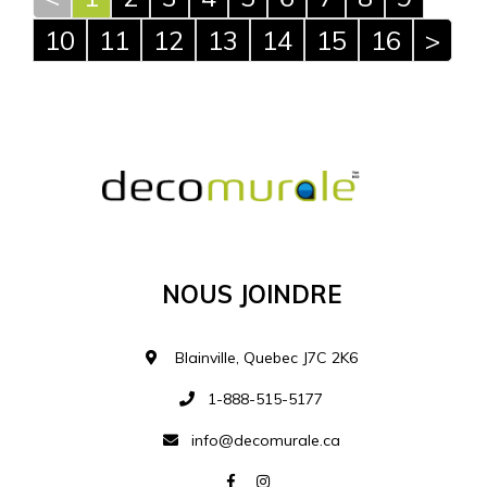
10
11
12
13
14
15
16
>
Nous Joindre
Blainville, Quebec J7C 2K6
1-888-515-5177
info@decomurale.ca