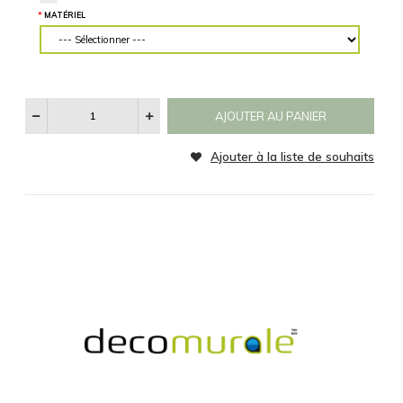
des mesures
CATÉGORIE
précises.
Aucun
Noir et Blanc
Sepia
MATÉRIEL
SPÉCIFICATIONS
RÉINITIALISER
Voir
Les
MATÉRIEL SUPPLÉMENTAIRE
Catégories
Je comprends et je suis d'accord
D'images
MATÉRIEL
Ajouter à la liste d