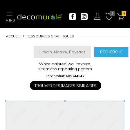
MENU
ACCUEIL
RESSOURCES GRAPHIQUES
RECHERCHE
CALCULATEUR
White painted wall texture,
DE
seamless repeating pattern
PRIX
Code produit:
605744642
TROUVER DES IMAGES SIMILAIRES
Largeur
“