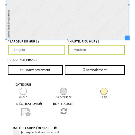
Hauteur
“
MATÉRIEL
SUPPLÉMENTAIRE
Il est
important
d'ajouter 2
pouces de
matériel
supplémentaire
en largeur et
LARGEUR DU MUR (“)
HAUTEUR DU MUR (“)
en hauteur
pour faciliter
l'installation
lors du
recouvrement
RETOURNER L'IMAGE
d'un mur
complet. Pour
une
Horizontalement
Verticalement
couverture
partielle du
mur, entrez