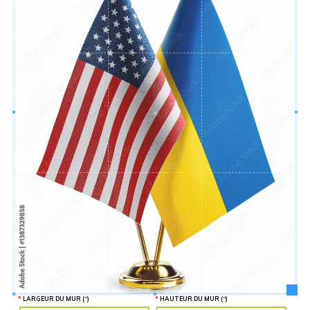
Hauteur
“
MATÉRIEL
SUPPLÉMENTAIRE
Il est
important
d'ajouter 2
pouces de
matériel
supplémentaire
en largeur et
en hauteur
pour faciliter
l'installation
lors du
recouvrement
d'un mur
complet. Pour
une
couverture