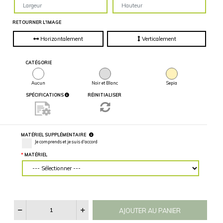
partielle du
mur, entrez
des mesures
précises.
MATÉRIEL
Voir
LARGEUR DU MUR (“)
HAUTEUR DU MUR (“)
Les
Catégories
D'images
RETOURNER L'IMAGE
Horizontalement
Verticalement
CATÉGORIE
Aucun
Noir et Blanc
Sepia