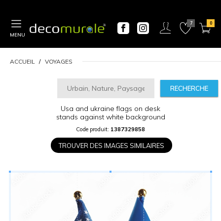
MENU
ACCUEIL
VOYAGES
RECHERCHE
Usa and ukraine flags on desk
stands against white background
CALCULATEUR
DE
Code produit:
1387329858
PRIX
TROUVER DES IMAGES SIMILAIRES
Largeur
“