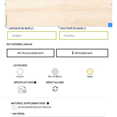
Hauteur
“
MATÉRIEL
SUPPLÉMENTAIRE
Il est
important
d'ajouter 2
pouces de
matériel
LARGEUR DU MUR (“)
HAUTEUR DU MUR (“)
supplémentaire
en largeur et
en hauteur
pour faciliter
l'installation
RETOURNER L'IMAGE
lors du
recouvrement
d'un mur
Horizontalement
Verticalement
complet. Pour
une
couverture
partielle du
CATÉGORIE
mur, entrez