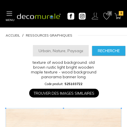
MENU
ACCUEIL
RESSOURCES GRAPHIQUES
RECHERCHE
CALCULATEUR
texture of wood background. old
DE
brown rustic light bright wooden
PRIX
maple texture - wood background
panorama banner long
Largeur
Code produit:
525103722
“
TROUVER DES IMAGES SIMILAIRES