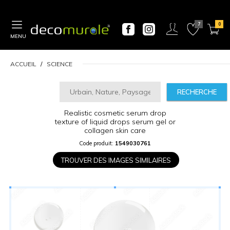
MENU
ACCUEIL
SCIENCE
RECHERCHE
Realistic cosmetic serum drop
CALCULATEUR
texture of liquid drops serum gel or
DE
collagen skin care
PRIX
Code produit:
1549030761
Largeur
TROUVER DES IMAGES SIMILAIRES
“