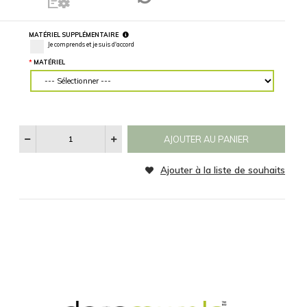
mur, entrez
RETOURNER L'IMAGE
des mesures
précises.
Horizontalement
Verticalement
MATÉRIEL
CATÉGORIE
Aucun
Noir et Blanc
Sepia
Voir
SPÉCIFICATIONS
RÉINITIALISER
Les
Catégories
D'images
MATÉRIEL SUPPLÉMENTAIRE
Je comprends et je suis d'accord
MATÉRIEL