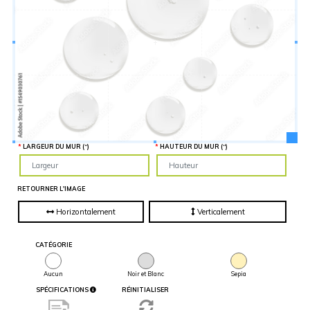
Hauteur
“
MATÉRIEL
SUPPLÉMENTAIRE
Il est
important
d'ajouter 2
pouces de
matériel
supplémentaire
en largeur et
en hauteur
pour faciliter
l'installation
lors du
recouvrement
d'un mur
LARGEUR DU MUR (“)
HAUTEUR DU MUR (“)
complet. Pour
une
couverture
partielle du