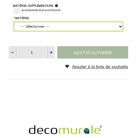
Horizontalement
Verticalement
des mesures
précises.
CATÉGORIE
MATÉRIEL
Aucun
Noir et Blanc
Sepia
SPÉCIFICATIONS
RÉINITIALISER
Voir
Les
Catégories
D'images
MATÉRIEL SUPPLÉMENTAIRE
Je comprends et je suis d'accord
MATÉRIEL