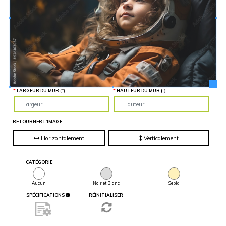
Hauteur
“
MATÉRIEL
SUPPLÉMENTAIRE
Il est
important
d'ajouter 2
pouces de
matériel
supplémentaire
en largeur et
en hauteur
pour faciliter
l'installation
LARGEUR DU MUR (“)
HAUTEUR DU MUR (“)
lors du
recouvrement
d'un mur
complet. Pour
une
RETOURNER L'IMAGE
couverture
partielle du
mur, entrez