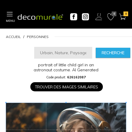
MENU
ACCUEIL
PERSONNES
RECHERCHE
portrait of little child girl in an
CALCULATEUR
astronaut costume. AI Generated
DE
PRIX
Code produit:
626162087
TROUVER DES IMAGES SIMILAIRES
Largeur
“