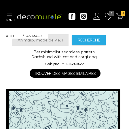
MENU
ACCUEIL
ANIMAUX
RECHERCHE
Pet minimalist seamless pattern.
Dachshund with cat and corgi dog.
Code produit:
636248427
CALCULATEUR
TROUVER DES IMAGES SIMILAIRES
DE
PRIX
Largeur
“