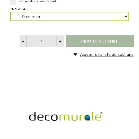
RETOURNER L'IMAGE
Horizontalement
Verticalem
CATÉGORIE
Aucun
Noir et Blanc
GÉNÉRER APERÇU
MATÉRIEL SUPPLÉMENTAIRE