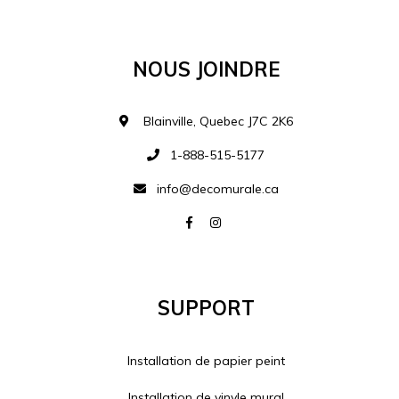
MATÉRIEL SUPPLÉMENTAIRE
Nous Joindre
Je comprends et je suis d'accord
MATÉRIEL
Blainville, Quebec J7C 2K6
1-888-515-5177
info@decomurale.ca
Ajouter à la 
Support
Installation de papier peint
Installation de vinyle mural