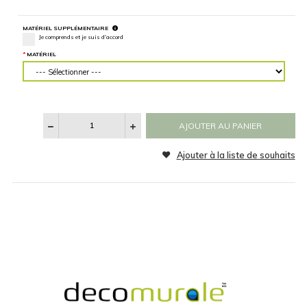
MESURER
SPÉCIFICATIONS
RETOURNER L'IMAGE
Horizontalement
Verticalem
CATÉGORIE
Aucun
Noir et Blanc
GÉNÉRER APERÇU