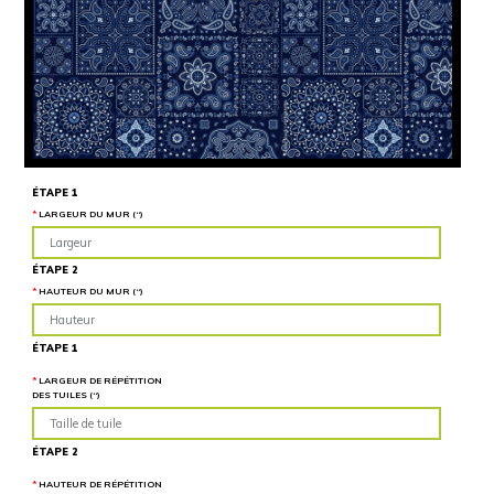
Hauteur
“
MATÉRIEL
SUPPLÉMENTAIRE
Il est
important
d'ajouter 2
pouces de
matériel
supplémentaire
en largeur et
en hauteur
pour faciliter
l'installation
ÉTAPE 1
lors du
recouvrement
LARGEUR DU MUR (“)
d'un mur
complet. Pour
une couverture