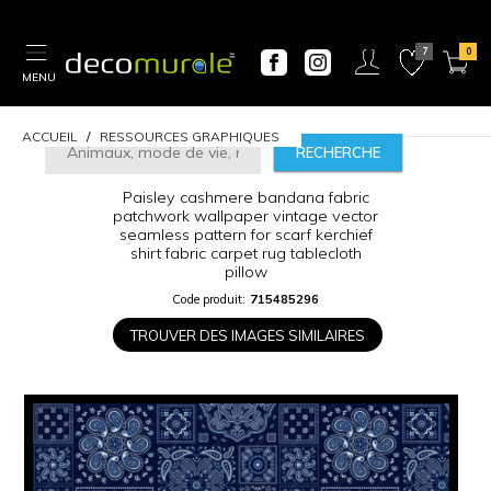
MENU
ACCUEIL
RESSOURCES GRAPHIQUES
RECHERCHE
Paisley cashmere bandana fabric
patchwork wallpaper vintage vector
seamless pattern for scarf kerchief
shirt fabric carpet rug tablecloth
pillow
CALCULATEUR
Code produit:
715485296
DE
PRIX
TROUVER DES IMAGES SIMILAIRES
Largeur
“