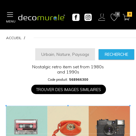
MENU
ACCUEIL
RECHERCHE
Nostalgic retro item set from 1980s
CALCULATEUR
and 1990s
DE
PRIX
Code produit:
568966300
TROUVER DES IMAGES SIMILAIRES
Largeur
“