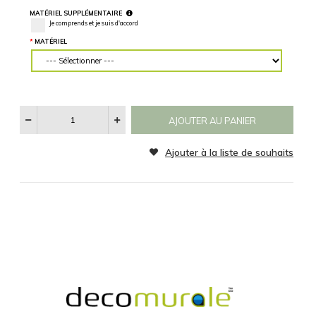
Horizontalement
Verticalement
des mesures
précises.
CATÉGORIE
MATÉRIEL
Aucun
Noir et Blanc
Sepia
SPÉCIFICATIONS
RÉINITIALISER
Voir
Les
Catégories
D'images
MATÉRIEL SUPPLÉMENTAIRE
Je comprends et je suis d'accord
MATÉRIEL