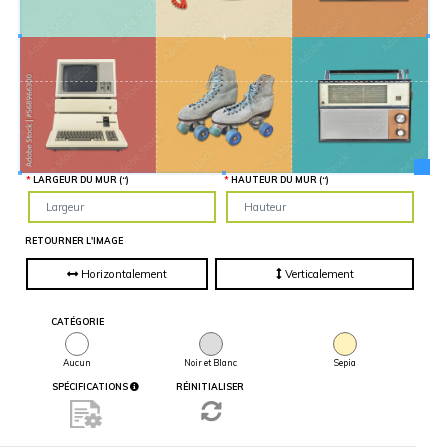
Hauteur
“
MATÉRIEL
SUPPLÉMENTAIRE
Il est
important
d'ajouter 2
pouces de
matériel
supplémentaire
en largeur et
en hauteur
pour faciliter
l'installation
LARGEUR DU MUR (“)
HAUTEUR DU MUR (“)
lors du
recouvrement
d'un mur
complet. Pour
une
RETOURNER L'IMAGE
couverture
partielle du
mur, entrez