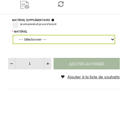
mur, entrez
des mesures
RETOURNER L'IMAGE
précises.
Horizontalement
Verticalement
MATÉRIEL
CATÉGORIE
Voir
Aucun
Noir et Blanc
Sepia
Les
SPÉCIFICATIONS
RÉINITIALISER
Catégories
D'images
MATÉRIEL SUPPLÉMENTAIRE
Je comprends et je suis d'accord
MATÉRIEL