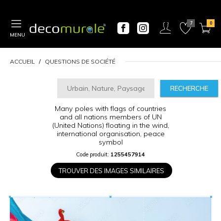
MENU
ACCUEIL
QUESTIONS DE SOCIÉTÉ
RECHERCHE
Many poles with flags of countries
CALCULATEUR
and all nations members of UN
DE
(United Nations) floating in the wind,
PRIX
international organisation, peace
symbol
Largeur
Code produit:
1255457914
“
TROUVER DES IMAGES SIMILAIRES