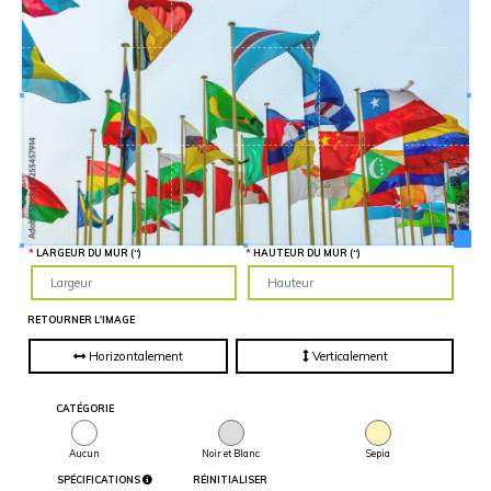
Hauteur
“
MATÉRIEL
SUPPLÉMENTAIRE
Il est
important
d'ajouter 2
pouces de
matériel
supplémentaire
en largeur et
en hauteur
pour faciliter
l'installation
lors du
recouvrement
d'un mur
complet. Pour
LARGEUR DU MUR (“)
HAUTEUR DU MUR (“)
une
couverture
partielle du