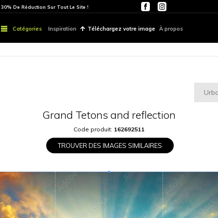
ITE
PARTOUT | 30% De Réduction Sur Tout Le Site !
Catégories
Inspiration
Téléchargez vo
Grand Tetons and 
Code produit:
1626
TROUVER DES IMAGES S