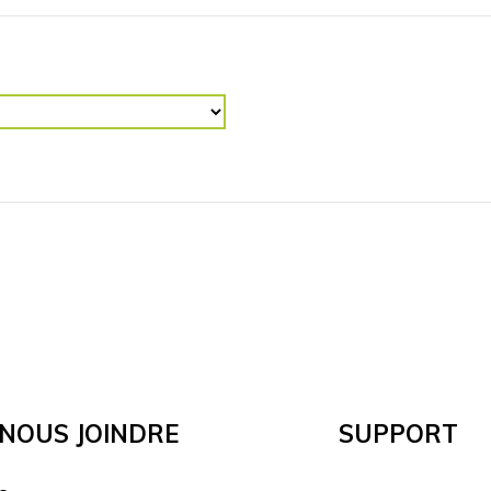
RETOURNER L'IMAGE
R (“)
Horizontalement
Vertical
Nous Joindre
Support