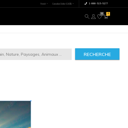
×
tre image
À propos
RECHERCHE
reflection
92511
IMILAIRES