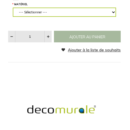
des mesures
CATÉGORIE
précises.
Aucun
Noir et Blanc
Sepia
MATÉRIEL
SPÉCIFICATIONS
RÉINITIALISER
Voir
Les
MATÉRIEL SUPPLÉMENTAIRE
Catégories
Je comprends et je suis d'accord
D'images
MATÉRIEL
Ajouter à la liste d