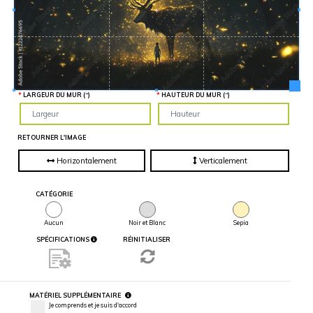
Hauteur
“
MATÉRIEL
SUPPLÉMENTAIRE
Il est
important
d'ajouter 2
pouces de
matériel
supplémentaire
en largeur et
LARGEUR DU MUR (“)
HAUTEUR DU MUR (“)
en hauteur
pour faciliter
l'installation
lors du
recouvrement
RETOURNER L'IMAGE
d'un mur
complet. Pour
une
Horizontalement
Verticalement
couverture
partielle du
mur, entrez