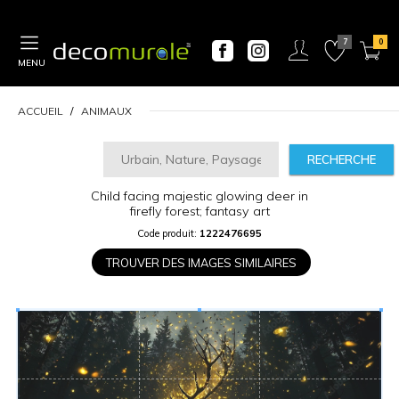
MENU
ACCUEIL
ANIMAUX
RECHERCHE
CALCULATEUR
Child facing majestic glowing deer in
DE
firefly forest; fantasy art
PRIX
Code produit:
1222476695
TROUVER DES IMAGES SIMILAIRES
Largeur
“