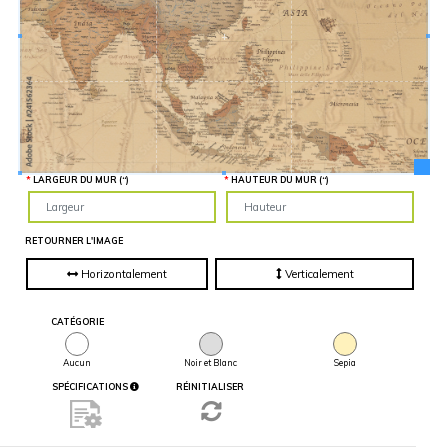
Hauteur
“
MATÉRIEL
SUPPLÉMENTAIRE
Il est
important
d'ajouter 2
pouces de
matériel
supplémentaire
en largeur et
en hauteur
pour faciliter
l'installation
LARGEUR DU MUR (“)
HAUTEUR DU MUR (“)
lors du
recouvrement
d'un mur
complet. Pour
une
RETOURNER L'IMAGE
couverture
partielle du
mur, entrez