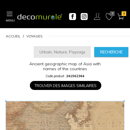
MENU
ACCUEIL
VOYAGES
RECHERCHE
Ancient geographic map of Asia with
CALCULATEUR
names of the countries
DE
PRIX
Code produit:
241562364
TROUVER DES IMAGES SIMILAIRES
Largeur
“