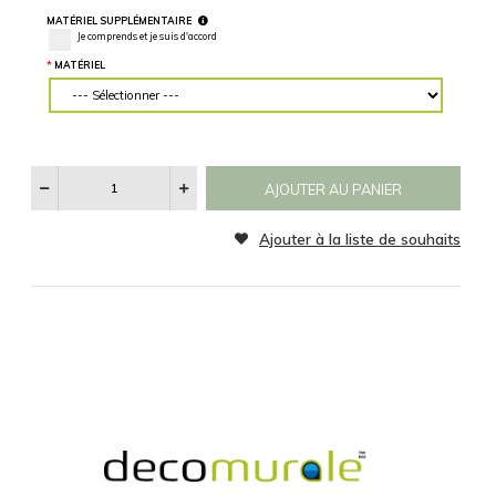
Horizontalement
Verticalement
des mesures
précises.
CATÉGORIE
MATÉRIEL
Aucun
Noir et Blanc
Sepia
SPÉCIFICATIONS
RÉINITIALISER
Voir
Les
Catégories
D'images
MATÉRIEL SUPPLÉMENTAIRE
Je comprends et je suis d'accord
MATÉRIEL