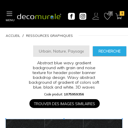
MENU
ACCUEIL
RESSOURCES GRAPHIQUES
RECHERCHE
Abstract blue wavy gradient
CALCULATEUR
background with grain and noise
DE
texture for header poster banner
PRIX
backdrop design. Wavy abstract
background of gradient of colors soft
Largeur
blue, black and white, 3D waves
“
Code produit:
1075959356