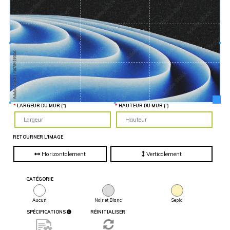
TROUVER DES IMAGES SIMILAIRES
Hauteur
“
MATÉRIEL
SUPPLÉMENTAIRE
Il est
important
d'ajouter 2
pouces de
matériel
supplémentaire
en largeur et
en hauteur
pour faciliter
l'installation
lors du
recouvrement
LARGEUR DU MUR (“)
HAUTEUR DU MUR (“)
d'un mur
complet. Pour
une
couverture
partielle du
RETOURNER L'IMAGE