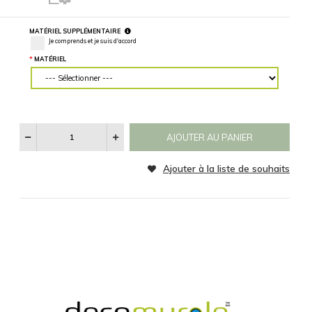
mur, entrez
des mesures
précises.
Horizontalement
Verticalement
MATÉRIEL
CATÉGORIE
Aucun
Noir et Blanc
Sepia
Voir
SPÉCIFICATIONS
RÉINITIALISER
Les
Catégories
D'images
MATÉRIEL SUPPLÉMENTAIRE
Je comprends et je suis d'accord
MATÉRIEL