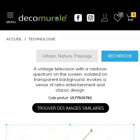
MENU
ACCUEIL
TECHNOLOGIE
RECHERCHE
A vintage television with a rainbow
CALCULATEUR
spectrum on the screen, isolated on
DE
transparent background, evokes a
sense of retro entertainment and
PRIX
classic design
Code produit:
1577920792
Largeur
“
TROUVER DES IMAGES SIMILAIRES