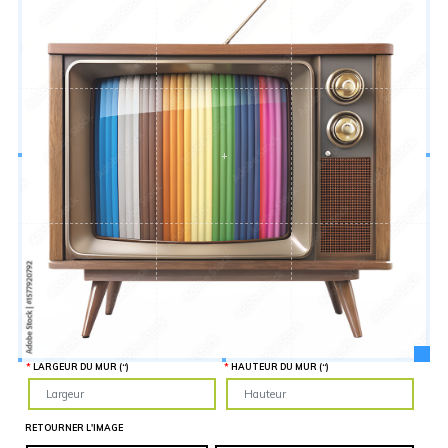
Hauteur
“
MATÉRIEL
SUPPLÉMENTAIRE
Il est
important
d'ajouter 2
pouces de
matériel
supplémentaire
en largeur et
en hauteur
pour faciliter
l'installation
lors du
recouvrement
d'un mur
complet. Pour
une
couverture