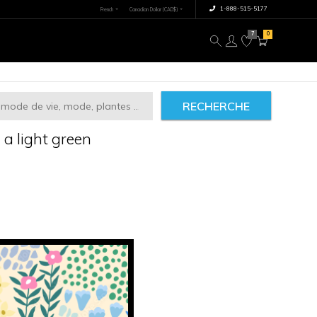
×
tre image
À propos
RECHERCHE
summer flowers on a light green
d.
12769
IMILAIRES