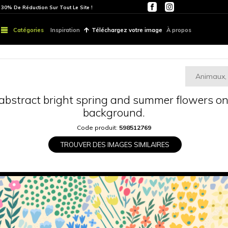
ITE
PARTOUT | 30% De Réduction Sur Tout Le Site !
Catégories
Inspiration
Téléchargez vo
attern of abstract bright spring and 
backgroun
Code produit:
5985
TROUVER DES IMAGES S