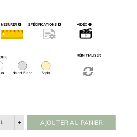
MESURER
SPÉCIFICATIONS
VIDÉO
RÉINITIALISER
ORIE
un
Noir et Blanc
Sepia