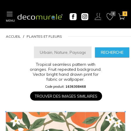
MENU
ACCUEIL
PLANTES ET FLEURS
RECHERCHE
Tropical seamless pattern with
CALCULATEUR
oranges. Fruit repeated background.
DE
Vector bright hand drawn print for
PRIX
fabric or wallpaper.
Code produit:
1636308468
Largeur
“
TROUVER DES IMAGES SIMILAIRES