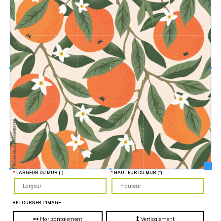
Hauteur
“
MATÉRIEL
SUPPLÉMENTAIRE
Il est
important
d'ajouter 2
pouces de
matériel
supplémentaire
en largeur et
en hauteur
pour faciliter
l'installation
lors du
recouvrement
d'un mur
complet. Pour
une
couverture
partielle du