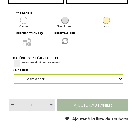
mur, entrez
des mesures
précises.
MATÉRIEL
LARGEUR DU MUR (“)
HAUTEUR DU MUR (“)
RETOURNER L'IMAGE
Voir
Les
Horizontalement
Verticalement
Catégories
D'images
CATÉGORIE
Aucun
Noir et Blanc
Sepia
SPÉCIFICATIONS
RÉINITIALISER